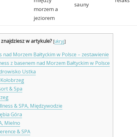
między
relaks
sauny
morzem a
jeziorem
 znajdziesz w artykule?
[
ukryj
]
ss nad Morzem Bałtyckim w Polsce – zestawienie
lness z basenem nad Morzem Bałtyckim w Polsce
zdrowisko Ustka
t Kołobrzeg
sort & Spa
rzeg
ellness & SPA, Międzywodzie
zębia Góra
A, Mielno
ference & SPA