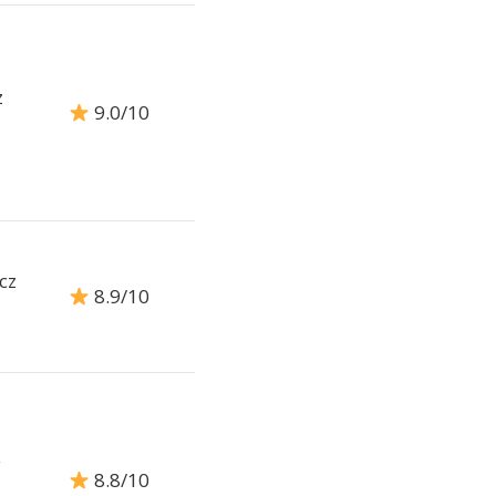
z
9.0/10
cz
8.9/10
y
8.8/10