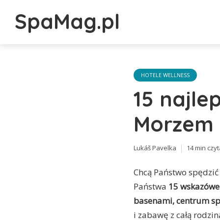
SpaMag.pl
HOTELE WELLNESS
15 najle
Morzem 
Lukáš Pavelka
14 min czy
Chcą Państwo spędzić
Państwa
15 wskazówek
basenami, centrum s
i zabawę z całą rodzin