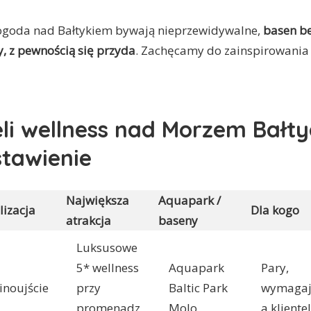
ogoda nad Bałtykiem bywają nieprzewidywalne,
basen be
, z pewnością się przyda
. Zachęcamy do zainspirowania
eli wellness nad Morzem Bałt
stawienie
Największa
Aquapark /
lizacja
Dla kogo
atrakcja
baseny
Luksusowe
5* wellness
Aquapark
Pary,
inoujście
przy
Baltic Park
wymagaj
promenadz
Molo
a kliente