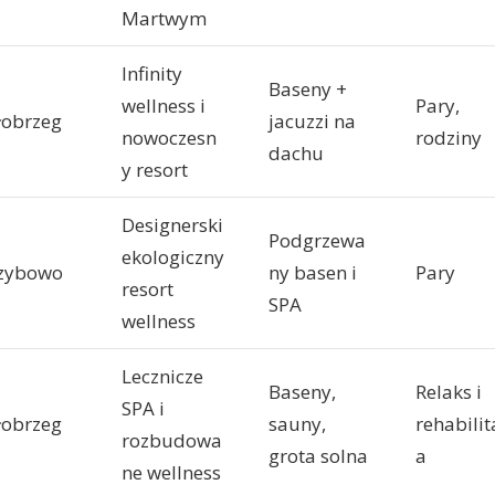
Martwym
Infinity
Baseny +
wellness i
Pary,
łobrzeg
jacuzzi na
nowoczesn
rodziny
dachu
y resort
Designerski
Podgrzewa
ekologiczny
zybowo
ny basen i
Pary
resort
SPA
wellness
Lecznicze
Baseny,
Relaks i
SPA i
łobrzeg
sauny,
rehabilit
rozbudowa
grota solna
a
ne wellness