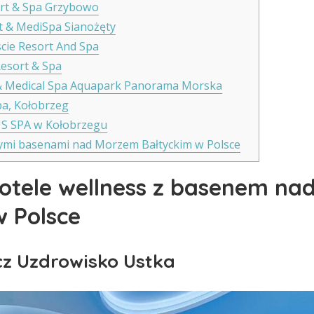
sort & Spa Grzybowo
rt & MediSpa Sianożęty
scie Resort And Spa
Resort & Spa
 & Medical Spa Aquapark Panorama Morska
pa, Kołobrzeg
US SPA w Kołobrzegu
ymi basenami nad Morzem Bałtyckim w Polsce
hotele wellness z basenem n
w Polsce
cz Uzdrowisko Ustka