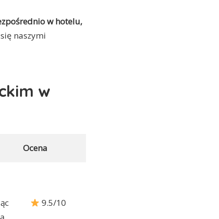
zpośrednio w hotelu,
 się naszymi
yckim w
Ocena
ąc
9.5/10
la