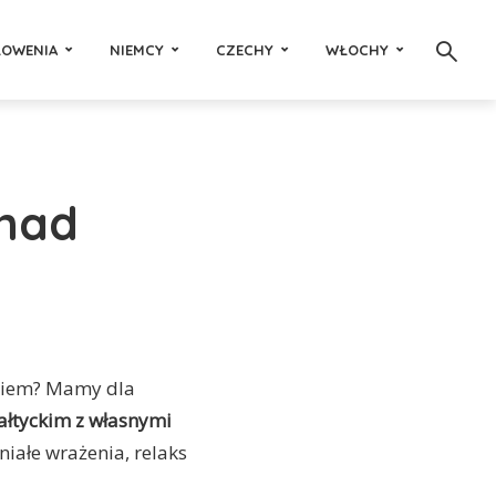
ŁOWENIA
NIEMCY
CZECHY
WŁOCHY
 nad
ykiem? Mamy dla
ałtyckim z własnymi
ałe wrażenia, relaks