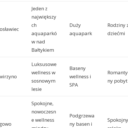
Jeden z
największy
ch
Duży
Rodziny 
rosławiec
aquaparkó
aquapark
dziećmi
w nad
Bałtykiem
Luksusowe
Baseny
wellness w
Romanty
wirzyno
wellness i
sosnowym
ny pobyt
SPA
lesie
Spokojne,
nowoczesn
Podgrzewa
e wellness
Spokojn
gowo
ny basen i