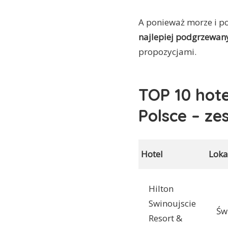
A ponieważ morze i p
najlepiej podgrzewany
propozycjami.
TOP 10 hot
Polsce – ze
Hotel
Loka
Hilton
Swinoujscie
Św
Resort &