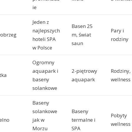
ie
Jeden z
Basen 25
najlepszych
Pary i
łobrzeg
m, świat
hoteli SPA
rodziny
saun
w Polsce
Ogromny
aquapark i
2-piętrowy
Rodziny,
tka
baseny
aquapark
wellness
solankowe
Baseny
solankowe
Baseny
Pobyty
elno
jak w
termalne i
wellness
Morzu
SPA