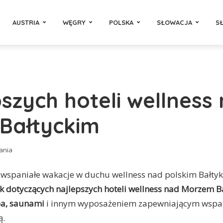
AUSTRIA
WĘGRY
POLSKA
SŁOWACJA
S
pszych hoteli wellness
Bałtyckim
tania
 wspaniałe wakacje w duchu wellness nad polskim Bałt
 dotyczących najlepszych hoteli wellness nad Morzem B
pa, saunami
i innym wyposażeniem zapewniającym wspani
ą.